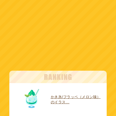
かき氷/フラッペ（メロン味）
のイラス…