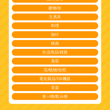
建物/街
文房具
料理
旅行
映画
生活用品/雑貨
美容
花/植物/自然
電化製品/OA機器
音楽
食べ物/飲み物