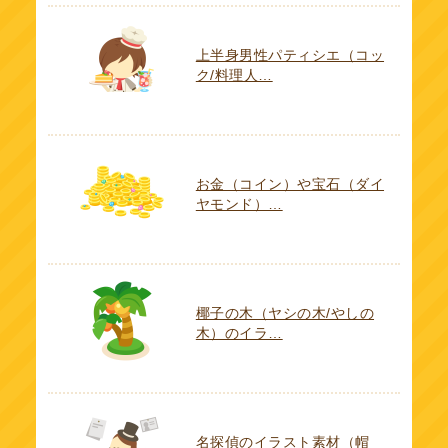
上半身男性パティシエ（コッ
ク/料理人…
お金（コイン）や宝石（ダイ
ヤモンド）…
椰子の木（ヤシの木/やしの
木）のイラ…
名探偵のイラスト素材（帽