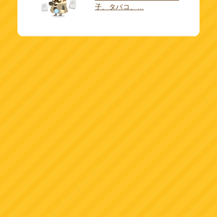
子、タバコ、…