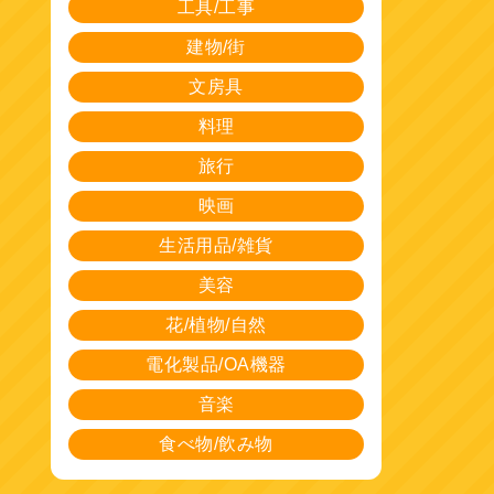
工具/工事
建物/街
文房具
料理
旅行
映画
生活用品/雑貨
美容
花/植物/自然
電化製品/OA機器
音楽
食べ物/飲み物