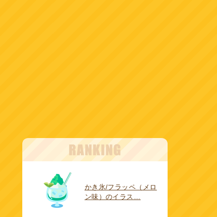
かき氷/フラッペ（メロ
ン味）のイラス…