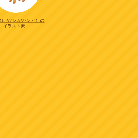
（しか/シカ/バンビ）の
イラスト素…