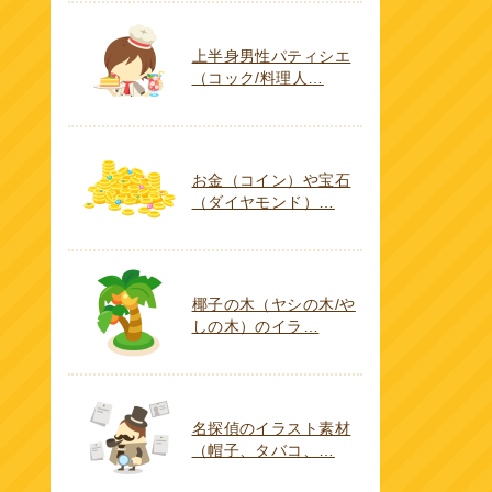
上半身男性パティシエ
（コック/料理人…
お金（コイン）や宝石
（ダイヤモンド）…
椰子の木（ヤシの木/や
しの木）のイラ…
名探偵のイラスト素材
（帽子、タバコ、…