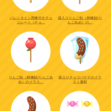
バレンタイン用棒付きチョ
袋入りりんご飴（林檎飴/り
コレート（チョ…
んごあめ）の…
りんご飴（林檎飴/りんごあ
袋入りチョコバナナのイラ
め）のイラス…
スト素材