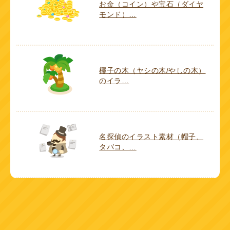
お金（コイン）や宝石（ダイヤ
モンド）…
椰子の木（ヤシの木/やしの木）
のイラ…
名探偵のイラスト素材（帽子、
タバコ、…