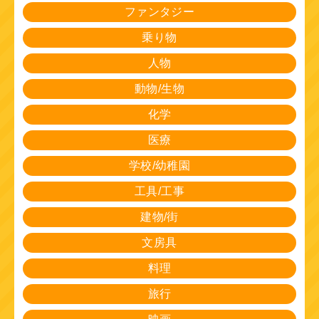
ファンタジー
乗り物
人物
動物/生物
化学
医療
学校/幼稚園
工具/工事
建物/街
文房具
料理
旅行