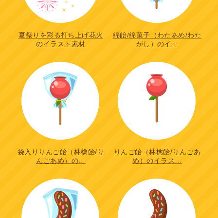
夏祭りを彩る打ち上げ花火
綿飴/綿菓子（わたあめ/わた
のイラスト素材
がし）のイ…
袋入りりんご飴（林檎飴/り
りんご飴（林檎飴/りんごあ
んごあめ）の…
め）のイラス…