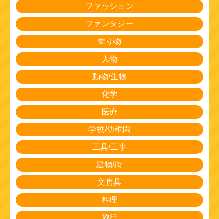
ファッション
ファンタジー
乗り物
人物
動物/生物
化学
医療
学校/幼稚園
工具/工事
建物/街
文房具
料理
旅行