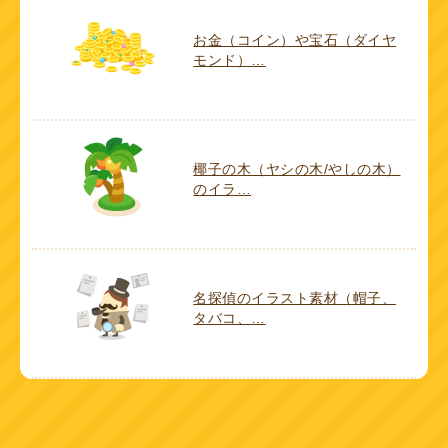
お金（コイン）や宝石（ダイヤ
モンド）…
椰子の木（ヤシの木/やしの木）
のイラ…
名探偵のイラスト素材（帽子、
タバコ、…