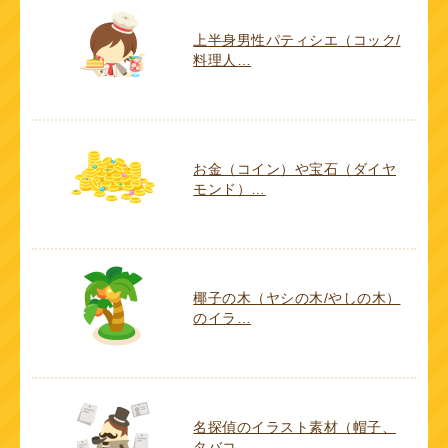
上半身男性パティシエ（コック/
料理人…
お金（コイン）や宝石（ダイヤ
モンド）…
椰子の木（ヤシの木/やしの木）
のイラ…
名探偵のイラスト素材（帽子、
タバコ、…