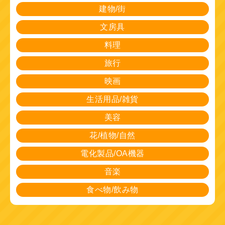
建物/街
文房具
料理
旅行
映画
生活用品/雑貨
美容
花/植物/自然
電化製品/OA機器
音楽
食べ物/飲み物