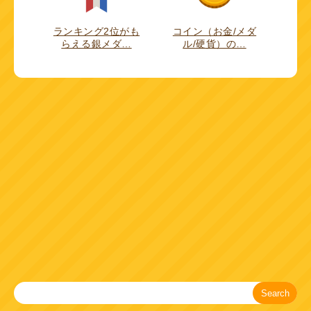
ランキング2位がも
コイン（お金/メダ
らえる銀メダ…
ル/硬貨）の…
Search