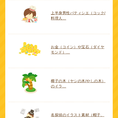
上半身男性パティシエ（コック/
料理人…
お金（コイン）や宝石（ダイヤ
モンド）…
椰子の木（ヤシの木/やしの木）
のイラ…
名探偵のイラスト素材（帽子、