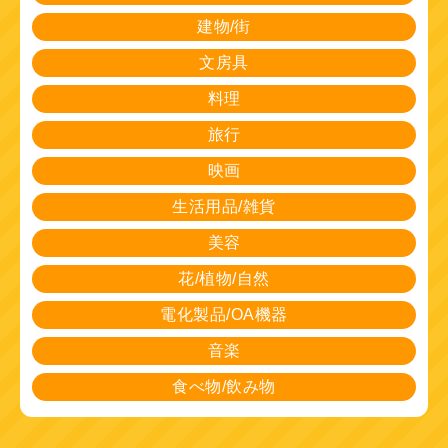
建物/街
文房具
料理
旅行
映画
生活用品/雑貨
美容
花/植物/自然
電化製品/OA機器
音楽
食べ物/飲み物