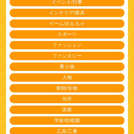
イベント/行事
インテリア/家具
ゲーム/おもちゃ
スポーツ
ファッション
ファンタジー
乗り物
人物
動物/生物
化学
医療
学校/幼稚園
工具/工事