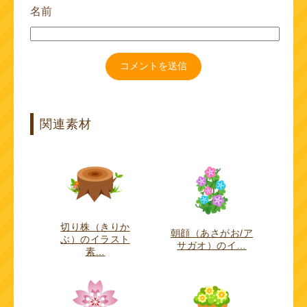
名前
関連素材
切り株（きりか
朝顔（あさがお/ア
ぶ）のイラスト
サガオ）のイ…
素…