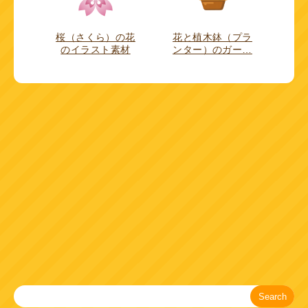
桜（さくら）の花
花と植木鉢（プラ
のイラスト素材
ンター）のガー…
Search