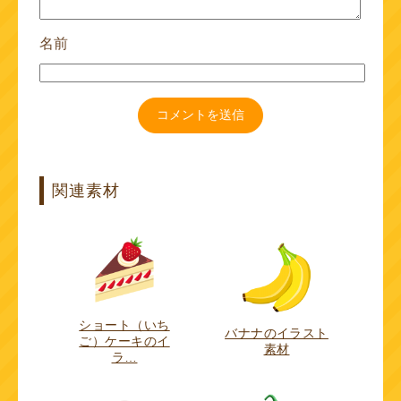
名前
関連素材
ショート（いち
バナナのイラスト
ご）ケーキのイ
素材
ラ…