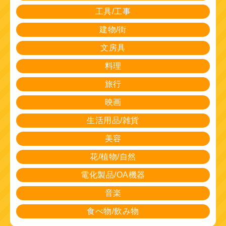
工具/工事
建物/街
文房具
料理
旅行
映画
生活用品/雑貨
美容
花/植物/自然
電化製品/OA機器
音楽
食べ物/飲み物