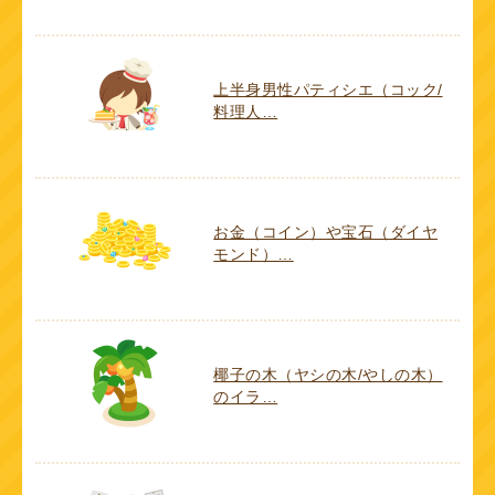
上半身男性パティシエ（コック/
料理人…
お金（コイン）や宝石（ダイヤ
モンド）…
椰子の木（ヤシの木/やしの木）
のイラ…