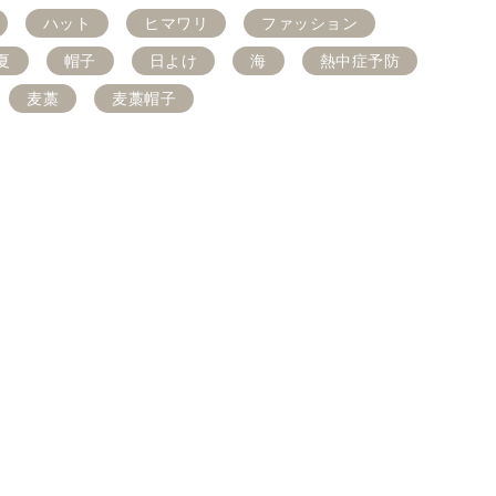
ハット
ヒマワリ
ファッション
夏
帽子
日よけ
海
熱中症予防
麦藁
麦藁帽子