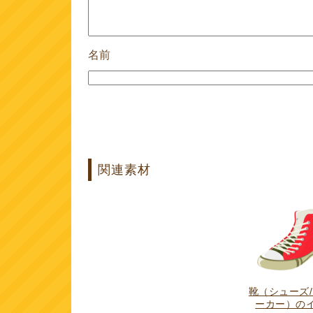
名前
関連素材
靴（シューズ
ーカー）の