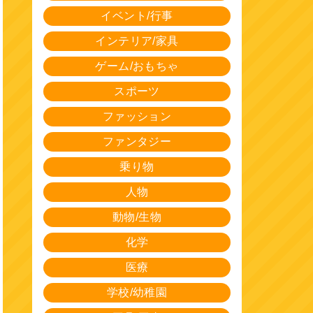
イベント/行事
インテリア/家具
ゲーム/おもちゃ
スポーツ
ファッション
ファンタジー
乗り物
人物
動物/生物
化学
医療
学校/幼稚園