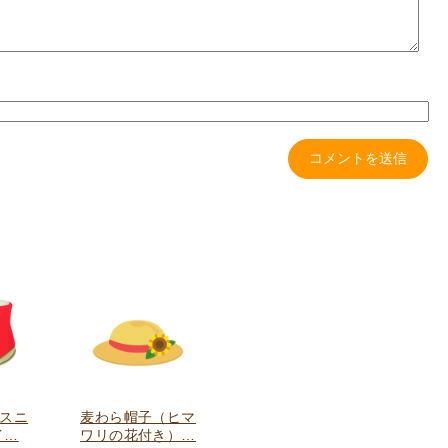
/スニ
麦わら帽子（ヒマ
イ…
ワリの花付き）…