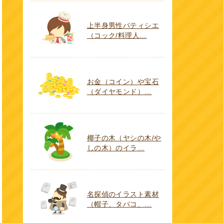
上半身男性パティシエ
（コック/料理人…
お金（コイン）や宝石
（ダイヤモンド）…
椰子の木（ヤシの木/や
しの木）のイラ…
名探偵のイラスト素材
（帽子、タバコ、…