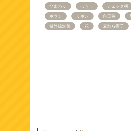
ひまわり
ぼうし
チェック柄
ボウシ
リボン
向日葵
紫外線対策
花
麦わら帽子