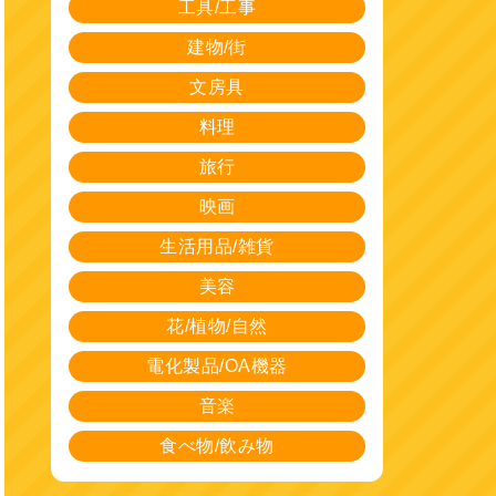
工具/工事
建物/街
文房具
料理
旅行
映画
生活用品/雑貨
美容
花/植物/自然
電化製品/OA機器
音楽
食べ物/飲み物