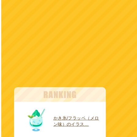
かき氷/フラッペ（メロ
ン味）のイラス…