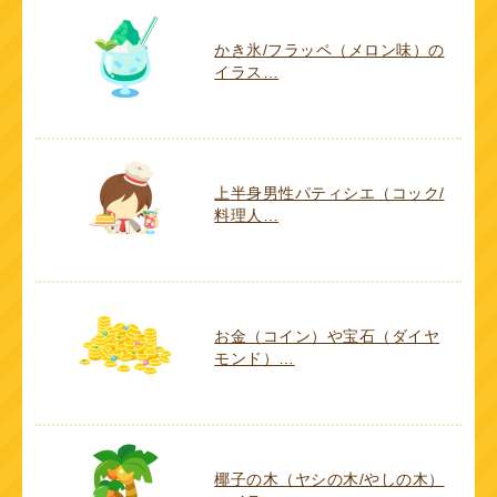
かき氷/フラッペ（メロン味）の
イラス…
上半身男性パティシエ（コック/
料理人…
お金（コイン）や宝石（ダイヤ
モンド）…
椰子の木（ヤシの木/やしの木）